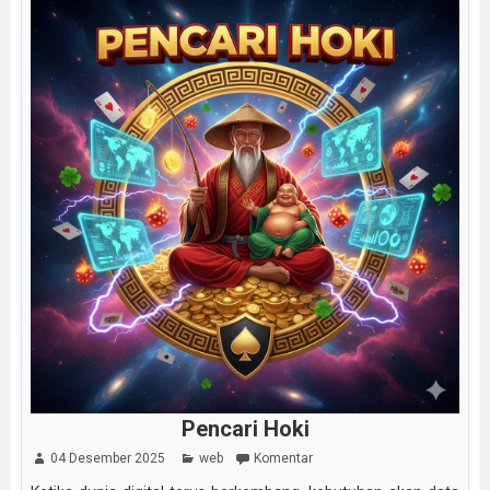
Pencari Hoki
04 Desember 2025
web
Komentar