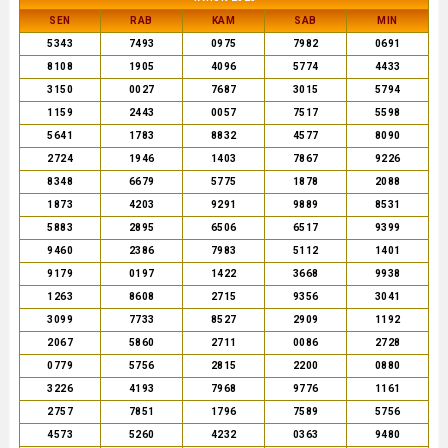
SEN
RAB
KAM
SAB
MIN
5343
7493
0975
7982
0691
8108
1905
4096
5774
4433
3150
0027
7687
3015
5794
1159
2443
0057
7517
5598
5641
1783
8832
4577
8090
2724
1946
1403
7867
9226
8348
6679
5775
1878
2088
1873
4203
9291
9889
8531
5883
2895
6506
6517
9399
9460
2386
7983
5112
1401
9179
0197
1422
3668
9938
1263
8608
2715
9356
3041
3099
7733
8527
2909
1192
2067
5860
2711
0086
2728
0779
5756
2815
2200
0880
3226
4193
7968
9776
1161
2757
7851
1796
7589
5756
4573
5260
4232
0363
9480