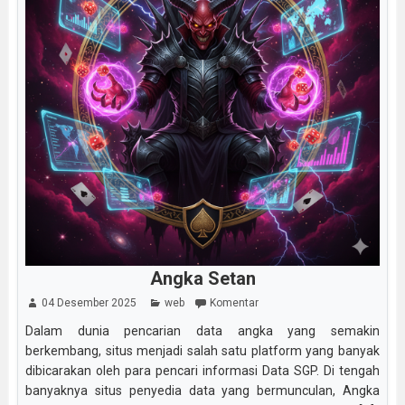
Angka Setan
04 Desember 2025
web
Komentar
Dalam dunia pencarian data angka yang semakin
berkembang, situs menjadi salah satu platform yang banyak
dibicarakan oleh para pencari informasi Data SGP. Di tengah
banyaknya situs penyedia data yang bermunculan, Angka