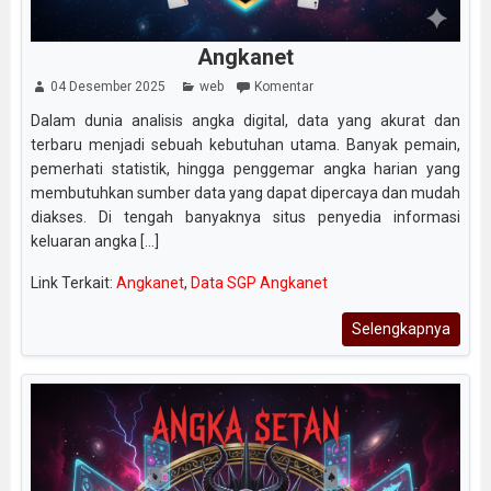
Angkanet
04 Desember 2025
web
Komentar
Dalam dunia analisis angka digital, data yang akurat dan
terbaru menjadi sebuah kebutuhan utama. Banyak pemain,
pemerhati statistik, hingga penggemar angka harian yang
membutuhkan sumber data yang dapat dipercaya dan mudah
diakses. Di tengah banyaknya situs penyedia informasi
keluaran angka [...]
Link Terkait:
Angkanet
,
Data SGP Angkanet
Selengkapnya