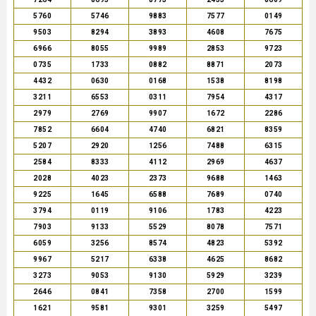
5760
5746
9883
7577
0149
9503
8294
3893
4608
7675
6966
8055
9989
2853
9723
0735
1733
0882
8871
2073
4432
0630
0168
1538
8198
3211
6553
0311
7954
4317
2979
2769
9907
1672
2286
7852
6604
4740
6821
8359
5207
2920
1256
7488
6315
2584
8333
4112
2969
4637
2028
4023
2373
9688
1463
9225
1645
6588
7689
0740
3794
0119
9106
1783
4223
7903
9133
5529
8078
7571
6059
3256
8574
4823
5392
9967
5217
6338
4625
8682
3273
9053
9130
5929
3239
2646
0841
7358
2700
1599
1621
9581
9301
3259
5497