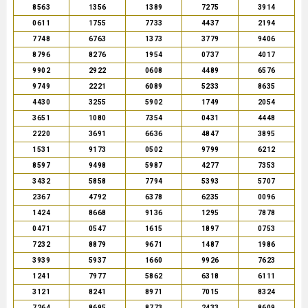
8563
1356
1389
7275
3914
0611
1755
7733
4437
2194
7748
6763
1373
3779
9406
8796
8276
1954
0737
4017
9902
2922
0608
4489
6576
9749
2221
6089
5233
8635
4430
3255
5902
1749
2054
3651
1080
7354
0431
4448
2220
3691
6636
4847
3895
1531
9173
0502
9799
6212
8597
9498
5987
4277
7353
3432
5858
7794
5393
5707
2367
4792
6378
6235
0096
1424
8668
9136
1295
7878
0471
0547
1615
1897
0753
7232
8879
9671
1487
1986
3939
5937
1660
9926
7623
1241
7977
5862
6318
6111
3121
8241
8971
7015
8324
7264
8695
8773
2433
8609