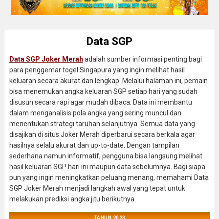
Data SGP
Data SGP Joker Merah
adalah sumber informasi penting bagi
para penggemar togel Singapura yang ingin melihat hasil
keluaran secara akurat dan lengkap. Melalui halaman ini, pemain
bisa menemukan angka keluaran SGP setiap hari yang sudah
disusun secara rapi agar mudah dibaca. Data ini membantu
dalam menganalisis pola angka yang sering muncul dan
menentukan strategi taruhan selanjutnya. Semua data yang
disajikan di situs Joker Merah diperbarui secara berkala agar
hasilnya selalu akurat dan up-to-date. Dengan tampilan
sederhana namun informatif, pengguna bisa langsung melihat
hasil keluaran SGP hari ini maupun data sebelumnya. Bagi siapa
pun yang ingin meningkatkan peluang menang, memahami Data
SGP Joker Merah menjadi langkah awal yang tepat untuk
melakukan prediksi angka jitu berikutnya.
TAHUN 2023