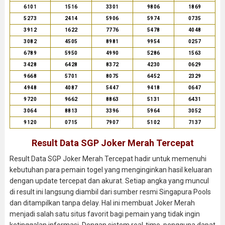
6101
1516
3301
9806
1869
5273
2414
5906
5974
0735
3912
1622
7776
5478
4048
3082
4505
8981
9954
0257
6789
5950
4990
5286
1563
3428
6428
8372
4230
0629
9668
5701
8075
6452
2329
4948
4087
5447
9418
0647
9720
9662
8863
5131
6431
3064
8813
3396
5964
3052
9120
0715
7907
5102
7137
Result Data SGP Joker Merah Tercepat
Result Data SGP Joker Merah Tercepat hadir untuk memenuhi
kebutuhan para pemain togel yang menginginkan hasil keluaran
dengan update tercepat dan akurat. Setiap angka yang muncul
di result ini langsung diambil dari sumber resmi Singapura Pools
dan ditampilkan tanpa delay. Hal ini membuat Joker Merah
menjadi salah satu situs favorit bagi pemain yang tidak ingin