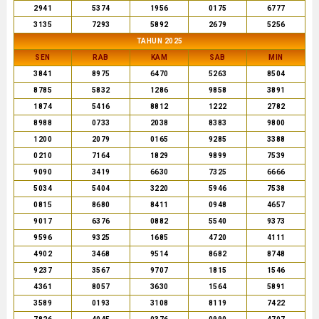
2941
5374
1956
0175
6777
3135
7293
5892
2679
5256
TAHUN 2025
SEN
RAB
KAM
SAB
MIN
3841
8975
6470
5263
8504
8785
5832
1286
9858
3891
1874
5416
8812
1222
2782
8988
0733
2038
8383
9800
1200
2079
0165
9285
3388
0210
7164
1829
9899
7539
9090
3419
6630
7325
6666
5034
5404
3220
5946
7538
0815
8680
8411
0948
4657
9017
6376
0882
5540
9373
9596
9325
1685
4720
4111
4902
3468
9514
8682
8748
9237
3567
9707
1815
1546
4361
8057
3630
1564
5891
3589
0193
3108
8119
7422