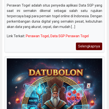
Perawan Togel adalah situs penyedia aplikasi Data SGP yang
saat ini semakin dikenal sebagai salah satu rujukan
terpercaya bagi para pemain togel online di Indonesia. Dengan
perkembangan dunia digital yang semakin pesat, kebutuhan
akan data yang akurat, cepat, dan mudah [...]
Link Terkait:
Perawan Togel
,
Data SGP Perawan Togel
Selengkapnya