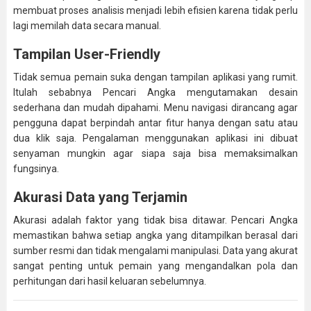
membuat proses analisis menjadi lebih efisien karena tidak perlu
lagi memilah data secara manual.
Tampilan User-Friendly
Tidak semua pemain suka dengan tampilan aplikasi yang rumit.
Itulah sebabnya Pencari Angka mengutamakan desain
sederhana dan mudah dipahami. Menu navigasi dirancang agar
pengguna dapat berpindah antar fitur hanya dengan satu atau
dua klik saja. Pengalaman menggunakan aplikasi ini dibuat
senyaman mungkin agar siapa saja bisa memaksimalkan
fungsinya.
Akurasi Data yang Terjamin
Akurasi adalah faktor yang tidak bisa ditawar. Pencari Angka
memastikan bahwa setiap angka yang ditampilkan berasal dari
sumber resmi dan tidak mengalami manipulasi. Data yang akurat
sangat penting untuk pemain yang mengandalkan pola dan
perhitungan dari hasil keluaran sebelumnya.