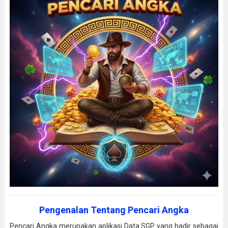
Pengenalan Tentang Pencari Angka
Pencari Angka merupakan aplikasi Data SGP yang hadir sebagai