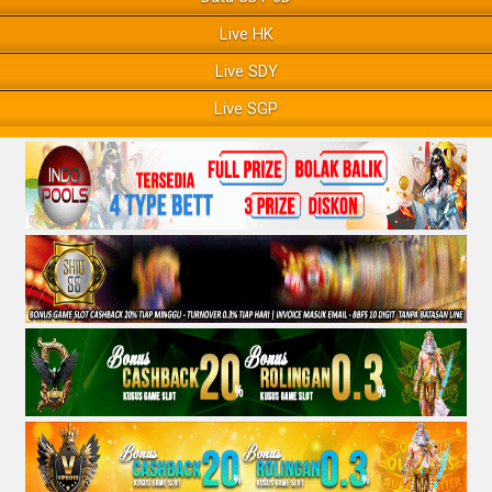
Live HK
Live SDY
Live SGP