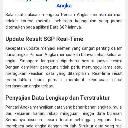
Angka
Salah satu alasan mengapa Pencari Angka semakin diminati
adalah karena memiliki beberapa keunggulan yang jarang
ditemukan pada aplikasi Data SGP lainnya.
Update Result SGP Real-Time
Kecepatan update menjadi elemen yang sangat penting dalam
dunia angka. Pencari Angka memastikan bahwa setiap keluaran
angka Singapore langsung diperbarui sesuai jadwal resmi.
Dengan demikian, pengguna tidak perlu menunggu lama atau
meragukan keaslian data yang ditampilkan. Real-time result
memudahkan para pemain membuat keputusan cepat
berdasarkan angka terbaru.
Penyajian Data Lengkap dan Terstruktur
Pencari Angka menyajikan data yang benar-benar lengkap, mulai
dari keluaran harian, rekap mingguan, hingga data bulanan.
Semuanya disusun secara teratur sehingga pengguna bisa
membaca pola angka dengan mudah. Struktur data yang rapi