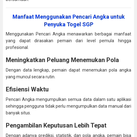
Manfaat Menggunakan Pencari Angka untuk
Penyuka Togel SGP
Menggunakan Pencari Angka menawarkan berbagai manfaat
yang dapat dirasakan pemain dari level pemula hingga
profesional.
Meningkatkan Peluang Menemukan Pola
Dengan data lengkap, pemain dapat menemukan pola angka
yang muncul secara rutin.
Efisiensi Waktu
Pencari Angka mengumpulkan semua data dalam satu aplikasi
sehingga pengguna tidak perlu mengumpulkan data manual dari
banyak situs.
Pengambilan Keputusan Lebih Tepat
Dengan adanya prediksi, statistik, dan pola angka, pemain bisa