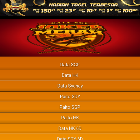
Data SGP
Data HK
Data Sydney
Paito SDY
Paito SGP
Paito HK
Data HK 6D
Data SDY 6D