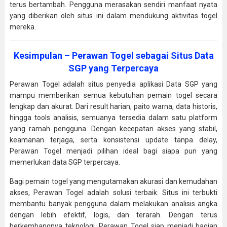
terus bertambah. Pengguna merasakan sendiri manfaat nyata
yang diberikan oleh situs ini dalam mendukung aktivitas togel
mereka.
Kesimpulan – Perawan Togel sebagai Situs Data
SGP yang Terpercaya
Perawan Togel adalah situs penyedia aplikasi Data SGP yang
mampu memberikan semua kebutuhan pemain togel secara
lengkap dan akurat. Dari result harian, paito warna, data historis,
hingga tools analisis, semuanya tersedia dalam satu platform
yang ramah pengguna. Dengan kecepatan akses yang stabil,
keamanan terjaga, serta konsistensi update tanpa delay,
Perawan Togel menjadi pilihan ideal bagi siapa pun yang
memerlukan data SGP terpercaya.
Bagi pemain togel yang mengutamakan akurasi dan kemudahan
akses, Perawan Togel adalah solusi terbaik. Situs ini terbukti
membantu banyak pengguna dalam melakukan analisis angka
dengan lebih efektif, logis, dan terarah. Dengan terus
berkembangnya teknologi, Perawan Togel siap menjadi bagian