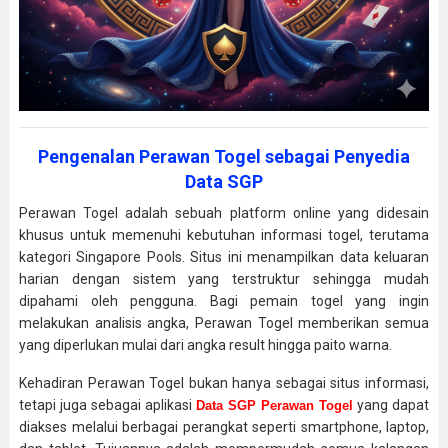
Pengenalan Perawan Togel sebagai Penyedia
Data SGP
Perawan Togel adalah sebuah platform online yang didesain
khusus untuk memenuhi kebutuhan informasi togel, terutama
kategori Singapore Pools. Situs ini menampilkan data keluaran
harian dengan sistem yang terstruktur sehingga mudah
dipahami oleh pengguna. Bagi pemain togel yang ingin
melakukan analisis angka, Perawan Togel memberikan semua
yang diperlukan mulai dari angka result hingga paito warna.
Kehadiran Perawan Togel bukan hanya sebagai situs informasi,
tetapi juga sebagai aplikasi
yang dapat
Data SGP Perawan Togel
diakses melalui berbagai perangkat seperti smartphone, laptop,