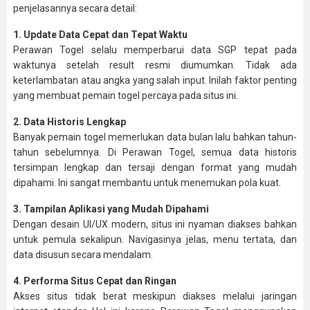
penjelasannya secara detail:
1. Update Data Cepat dan Tepat Waktu
Perawan Togel selalu memperbarui data SGP tepat pada
waktunya setelah result resmi diumumkan. Tidak ada
keterlambatan atau angka yang salah input. Inilah faktor penting
yang membuat pemain togel percaya pada situs ini.
2. Data Historis Lengkap
Banyak pemain togel memerlukan data bulan lalu bahkan tahun-
tahun sebelumnya. Di Perawan Togel, semua data historis
tersimpan lengkap dan tersaji dengan format yang mudah
dipahami. Ini sangat membantu untuk menemukan pola kuat.
3. Tampilan Aplikasi yang Mudah Dipahami
Dengan desain UI/UX modern, situs ini nyaman diakses bahkan
untuk pemula sekalipun. Navigasinya jelas, menu tertata, dan
data disusun secara mendalam.
4. Performa Situs Cepat dan Ringan
Akses situs tidak berat meskipun diakses melalui jaringan