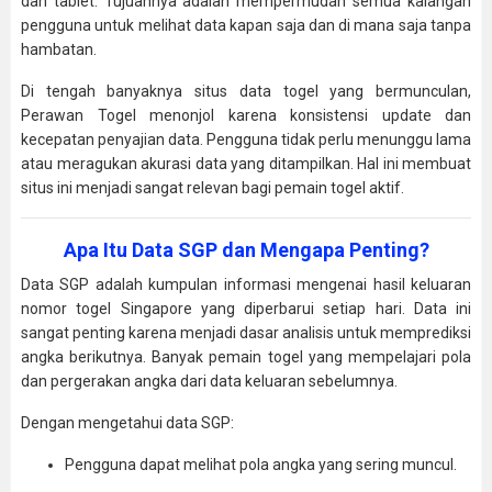
dan tablet. Tujuannya adalah mempermudah semua kalangan
pengguna untuk melihat data kapan saja dan di mana saja tanpa
hambatan.
Di tengah banyaknya situs data togel yang bermunculan,
Perawan Togel menonjol karena konsistensi update dan
kecepatan penyajian data. Pengguna tidak perlu menunggu lama
atau meragukan akurasi data yang ditampilkan. Hal ini membuat
situs ini menjadi sangat relevan bagi pemain togel aktif.
Apa Itu Data SGP dan Mengapa Penting?
Data SGP adalah kumpulan informasi mengenai hasil keluaran
nomor togel Singapore yang diperbarui setiap hari. Data ini
sangat penting karena menjadi dasar analisis untuk memprediksi
angka berikutnya. Banyak pemain togel yang mempelajari pola
dan pergerakan angka dari data keluaran sebelumnya.
Dengan mengetahui data SGP:
Pengguna dapat melihat pola angka yang sering muncul.