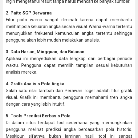
ingin mengetahui result tanpa harus mencari ke banyak sumber.
2. Paito SGP Berwarna
Fitur paito warna sangat diminati karena dapat membantu
melihat pola keluaran angka secara visual. Warna-warna tertentu
menunjukkan frekuensi kemunculan angka tertentu sehingga
pengguna akan lebih mudah melakukan analisis.
3. Data Harian, Mingguan, dan Bulanan
Aplikasi ini menyediakan data lengkap dari berbagai periode
waktu. Pengguna dapat memilih tampilan sesuai kebutuhan
analisis mereka.
4. Grafik Analisis Pola Angka
Salah satu nilai tambah dari Perawan Togel adalah fitur grafik
visual. Grafik ini membantu pengguna memahami tren angka
dengan cara yang lebih intuitif.
5. Tools Prediksi Berbasis Pola
Di dalam situs terdapat tool sederhana yang memungkinkan
pengguna melihat prediksi angka berdasarkan pola historis.
Meskipun sifatnya bukan jaminan hasil, tool ini sangat